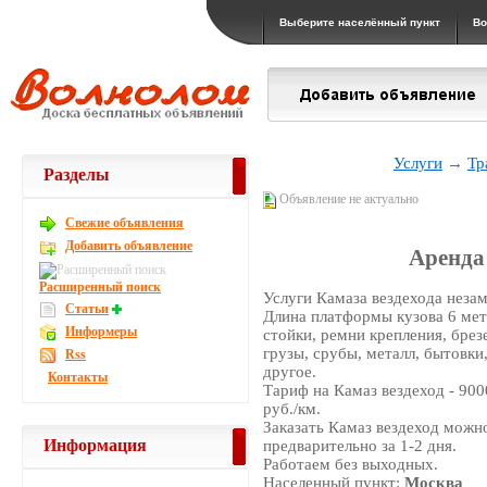
Выберите населённый пункт
Во
Услуги
→
Тр
Разделы
Объявление не актуально
Свежие объявления
Добавить объявление
Аренда 
Расширенный поиск
Услуги Камаза вездехода неза
Статьи
Длина платформы кузова 6 метр
Информеры
стойки, ремни крепления, брез
грузы, срубы, металл, бытовки
Rss
другое.
Контакты
Тариф на Камаз вездеход - 900
руб./км.
Заказать Камаз вездеход можно
Информация
предварительно за 1-2 дня.
Работаем без выходных.
Населенный пункт:
Москва