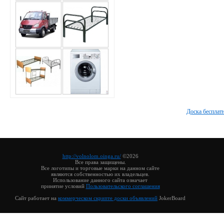
Доска бесплат
http://volnolom.oinga.ru/
©2026
Все права защищены.
Все логотипы и торговые марки на данном сайте
являются собственностью их владельцев.
Использование данного сайта означает
принятие условий
Пользовательского соглашения
Сайт работает на
коммерческом скрипте доски объявлений
JokerBoard