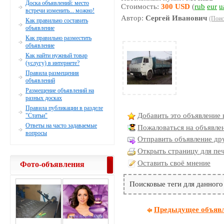
Доска объявлений: место
Стоимость:
300 USD
(
rub
eur
u
встречи изменить... можно!
Автор:
Сергей Иванович
(Поис
Как правильно составить
объявление
Как правильно разместить
объявление
Как найти нужный товар
(услугу) в интернете?
Правила размещения
объявлений
Размещение объявлений на
разных досках
Правила публикации в разделе
Добавить это объявление 
"Статьи"
Ответы на часто задаваемые
Пожаловаться на объявле
вопросы
Отправить объявление дру
Открыть страницу для пе
Оставить своё мнение
Фото-объявления
Поисковые теги для данного
Предыдущее объяв