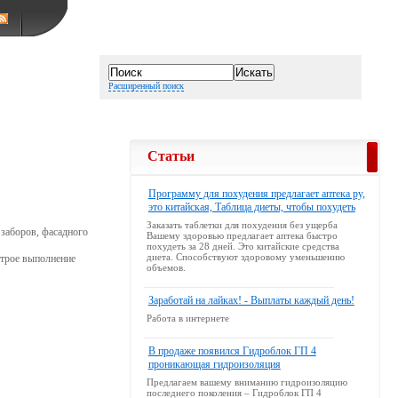
Расширенный поиск
Статьи
Программу для похудения предлагает аптека ру,
это китайская, Таблица диеты, чтобы похудеть
Заказать таблетки для похудения без ущерба
заборов, фасадного
Вашему здоровью предлагает аптека быстро
похудеть за 28 дней. Это китайские средства
диета. Способствуют здоровому уменьшению
строе выполнение
объемов.
Заработай на лайках! - Выплаты каждый день!
Работа в интернете
В продаже появился Гидроблок ГП 4
проникающая гидроизоляция
Предлагаем вашему вниманию гидроизоляцию
последнего поколения – Гидроблок ГП 4