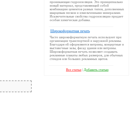
проникающая гидроизоляция. Это принципиально
новый материал, представляющий собой
комбинацию цементов разных типов, дополненных
кварцевым песком и измельченными минералами.
Исключительные свойства гидроизоляции придает
особая химическая добавка.
Широкоформатная печать
Часто широкоформатную печать используют при
организации транспортной и наружной рекламы.
Благодаря ей оформляются витрины, концертные и
выставочные залы, фасад здания или витрины.
Широкоформатная печать позволяет создавать
рекламные плакаты любых размеров, для обычных
стендов или больших рекламных щитов.
Все статьи
|
Добавить статью