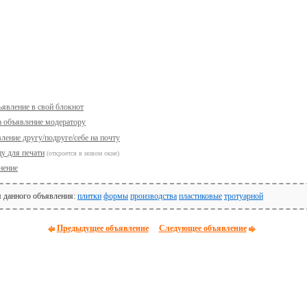
ъявление в свой блокнот
а объявление модератору
ление другу/подруге/себе на почту
у для печати
(откроется в новом окне)
нение
я данного объявления:
плитки
формы
производства
пластиковые
тротуарной
Предыдущее объявление
Следующее объявление