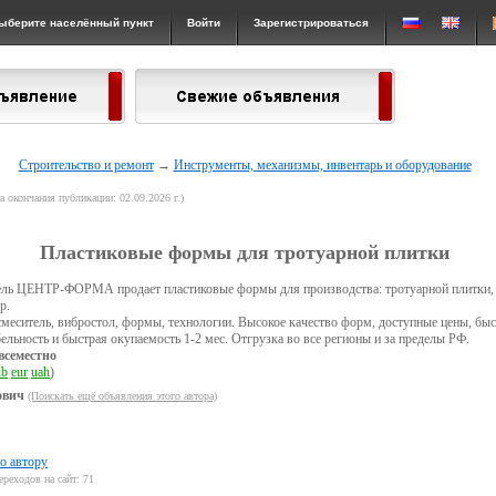
ыберите населённый пункт
Войти
Зарегистрироваться
Строительство и ремонт
→
Инструменты, механизмы, инвентарь и оборудование
та окончания публикации: 02.09.2026 г.)
Пластиковые формы для тротуарной плитки
ль ЦЕНТР-ФОРМА продает пластиковые формы для производства: тротуарной плитки, 
р.
меситель, вибростол, формы, технологии. Высокое качество форм, доступные цены, бы
бельность и быстрая окупаемость 1-2 мес. Отгрузка во все регионы и за пределы РФ.
всеместно
ub
eur
uah
)
ович
(Поискать ещё объявления этого автора)
о автору
ереходов на сайт: 71