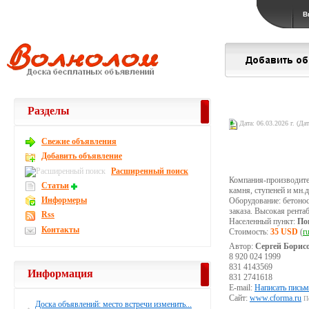
В
Разделы
Дата: 06.03.2026 г. (Да
Свежие объявления
Добавить объявление
Расширенный поиск
Компания-производите
Статьи
камня, ступеней и мн.д
Информеры
Оборудование: бетонос
заказа. Высокая рента
Rss
Населенный пункт:
По
Контакты
Стоимость:
35 USD
(
r
Автор:
Сергей Борис
8 920 024 1999
831 4143569
Информация
831 2741618
E-mail:
Написать письм
Сайт:
www.cforma.ru
П
Доска объявлений: место встречи изменить...