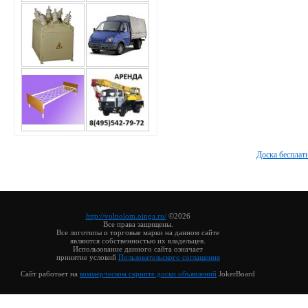
Доска бесплат
http://volnolom.oinga.ru/
©2026
Все права защищены.
Все логотипы и торговые марки на данном сайте
являются собственностью их владельцев.
Использование данного сайта означает
принятие условий
Пользовательского соглашения
Сайт работает на
коммерческом скрипте доски объявлений
JokerBoard